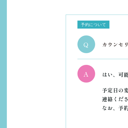
予約について
Q
カウンセ
A
はい、可
予定日の変
連絡くだ
なお、予