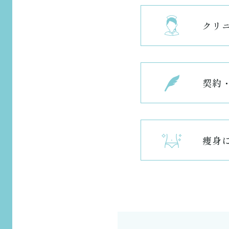
クリ
契約
痩身