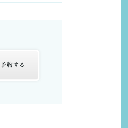
予約
ら
する