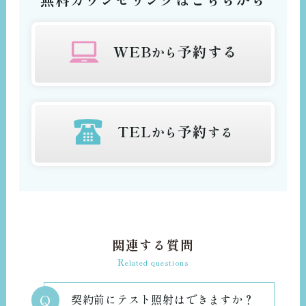
WEB
予約する
から
TEL
予約
から
する
関連する質問
R
elated questions
Q
契約前にテスト照射はできますか？