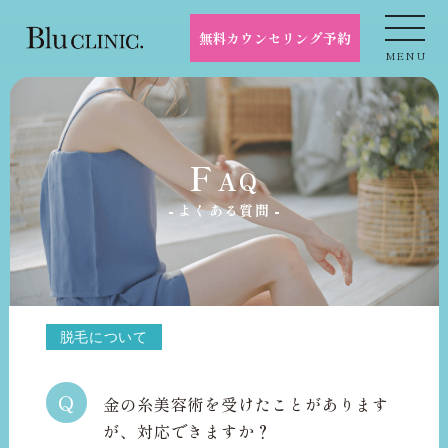
無料カウンセリング予約
MENU
F
AQ
よくある質問
脱毛について
Q
金の糸美容術を受けたことがあります
が、対応できますか？